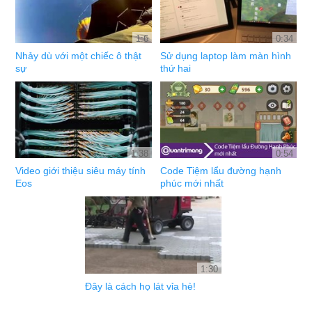
1:6
0:34
Nhảy dù với một chiếc ô thật
Sử dụng laptop làm màn hình
sự
thứ hai
1:38
0:54
Video giới thiệu siêu máy tính
Code Tiệm lẩu đường hạnh
Eos
phúc mới nhất
1:30
Đây là cách họ lát vỉa hè!