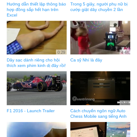
Hướng dẫn thiết lập thông báo
Trong 5 giây, người phụ nữ bị
hợp đồng sắp hết hạn trên
cướp giật dây chuyền 2 lần
Excel
0:29
4:44
Dây sạc dành riêng cho hội
Ca sỹ Nhí là đây
thích xem phim kinh dị đây rồi!
0:48
F1 2016 - Launch Trailer
Cách chuyển ngôn ngữ Auto
Chess Mobile sang tiếng Anh