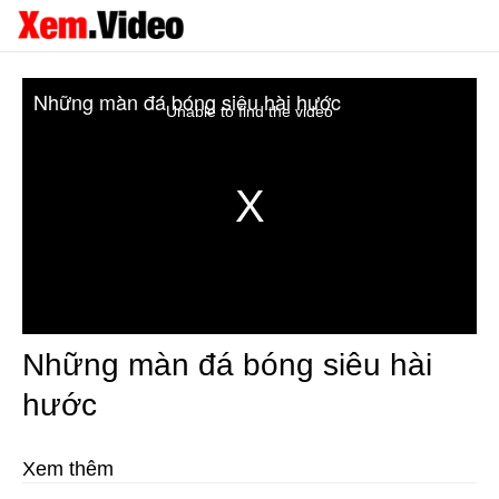
Những màn đá bóng siêu hài hước
Unable to find the video
Những màn đá bóng siêu hài
hước
Xem thêm