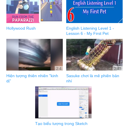
Hollywood Rush
English Listening Level 1 -
Lesson 6 - My First Pet
2:4
2:43
Hiện tượng thiên nhiên "kinh
Sasuke chơi là mê phiên bản
dị"
nhí
0:9
Tạo biểu tượng trong Sketch