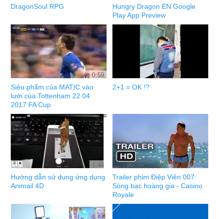
DragonSoul RPG
Hungry Dragon EN Google
Play App Preview
0:59
Siêu phẩm của MATIC vào
2+1 = OK !?
lưới của Tottenham 22 04
2017 FA Cup
1:44
Hướng dẫn sử dụng ứng dụng
Trailer phim Điệp Viên 007:
Animail 4D
Sòng bạc hoàng gia - Casino
Royale