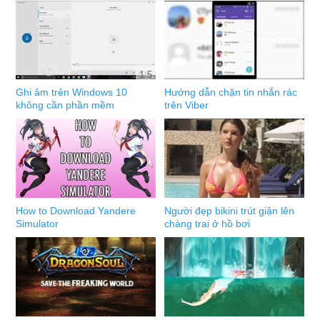
1:5
Ghi âm trên Windows 10
Hướng dẫn chặn tin nhắn rác
không cần phần mềm
trên Viber
How to Download Yandere
Người đẹp bikini trút giận lên
Simulator
chàng trai ở hồ bơi