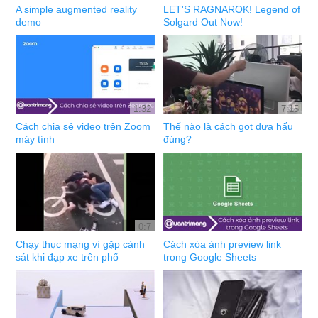
A simple augmented reality
LET'S RAGNAROK! Legend of
demo
Solgard Out Now!
1:32
7:15
Cách chia sẻ video trên Zoom
Thế nào là cách gọt dưa hấu
máy tính
đúng?
0:7
Chạy thục mạng vì gặp cảnh
Cách xóa ảnh preview link
sát khi đạp xe trên phố
trong Google Sheets