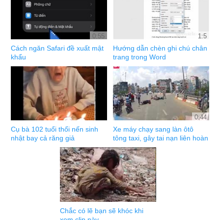
0:55
1:5
Cách ngăn Safari đề xuất mật
Hướng dẫn chèn ghi chú chân
khẩu
trang trong Word
0:44
Cụ bà 102 tuổi thổi nến sinh
Xe máy chạy sang làn ôtô
nhật bay cả răng giả
tông taxi, gây tai nạn liên hoàn
Chắc có lẽ bạn sẽ khóc khi
xem clip này...