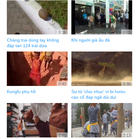
0:36
0:29
Chàng trai dùng tay không
Khi người già ẩu đả
đập tan 124 trái dừa
0:40
0:30
Kungfu phụ hồ
Sư tử 'chịu nhục' vì bị hươu
cao cổ đạp ngã dúi dụi
1:49
2:13