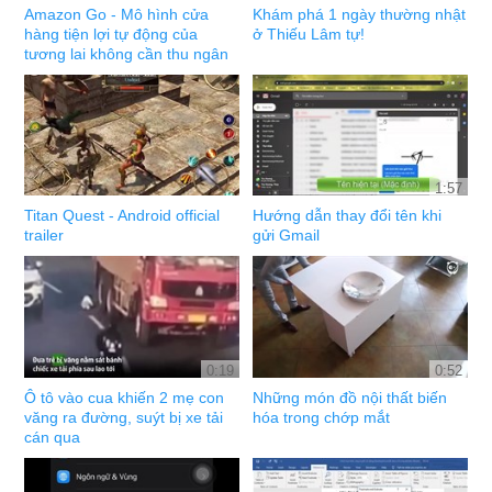
Amazon Go - Mô hình cửa
Khám phá 1 ngày thường nhật
hàng tiện lợi tự động của
ở Thiếu Lâm tự!
tương lai không cần thu ngân
1:57
Titan Quest - Android official
Hướng dẫn thay đổi tên khi
trailer
gửi Gmail
0:19
0:52
Ô tô vào cua khiến 2 mẹ con
Những món đồ nội thất biến
văng ra đường, suýt bị xe tải
hóa trong chớp mắt
cán qua