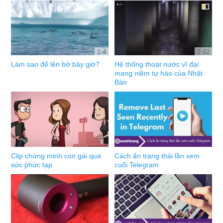
1:4
2:42
Làm sao để lên bờ bây giờ?
Hệ thống thoát nước vĩ đại
mang niềm tự hào của Nhật
Bản
Clip chứng minh con gái quá
Cách ẩn trạng thái lần xem
sức phức tạp
cuối Telegram