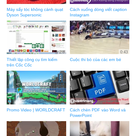
Máy sấy tóc không cánh quạt
Cách xuống dòng viết caption
Dyson Supersonic
Instagram
2:8
0:43
Thiết lập công cụ tìm kiếm
Cuộc thi bò của các em bé
trên Cốc Cốc
Promo Video | WORLDCRAFT
Cách chèn PDF vào Word và
PowerPoint