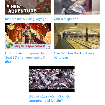
0:52
Icebreaker: A Viking Voyage
Chó biết giữ tiền
3:2
0:14
Hướng dẫn chơi game Đại
Cao thủ chơi Bowling bằng
Soái 3Q cho người mới bắt
bóng bàn
đầu
Điều gì xảy ra với một chiếc
smartphone bị ăn cắp?