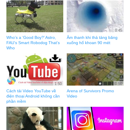
0:45
Who’s a ‘Good Boy?’ Astro,
Âm thanh khi thả tảng băng
FAU’s Smart Robodog That’s
xuống hố khoan 90 mét
Who
1:50
0:50
Cách tải Video YouTube về
Arena of Survivors Promo
điện thoại Android không cần
Video
phần mềm