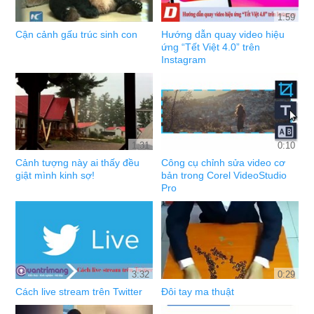
1:59
Cận cảnh gấu trúc sinh con
Hướng dẫn quay video hiệu
ứng “Tết Việt 4.0” trên
Instagram
1:31
0:10
Cảnh tượng này ai thấy đều
Công cụ chỉnh sửa video cơ
giật mình kinh sợ!
bản trong Corel VideoStudio
Pro
3:32
0:29
Cách live stream trên Twitter
Đôi tay ma thuật