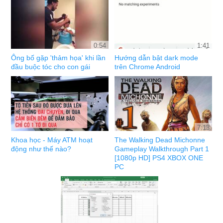
0:54
1:41
Ông bố gặp 'thảm họa' khi lần
Hướng dẫn bật dark mode
đầu buộc tóc cho con gái
trên Chrome Android
7:13
Khoa học - Máy ATM hoạt
The Walking Dead Michonne
động như thế nào?
Gameplay Walkthrough Part 1
[1080p HD] PS4 XBOX ONE
PC