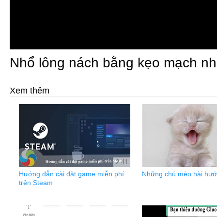
Nhổ lông nách bằng kẹo mạch nh
Xem thêm
2:41
Hướng dẫn cài đặt game miễn phí
Những chú mèo hài hướ
trên Steam