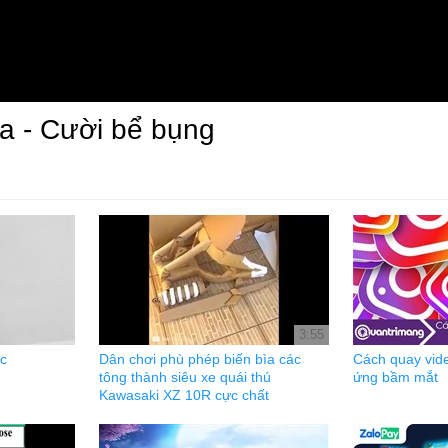
a - Cười bể bụng
3:55
c
Dân chơi phù phép biến bìa các
Cách quay vid
tông thành siêu xe quái thú
ứng bầm mắt
Kawasaki XZ 10R cực chất