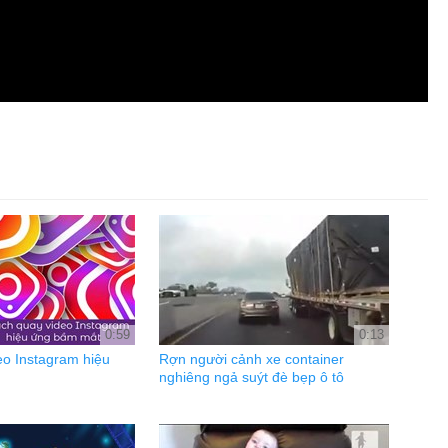
0:59
0:13
eo Instagram hiệu
Rợn người cảnh xe container
nghiêng ngả suýt đè bẹp ô tô