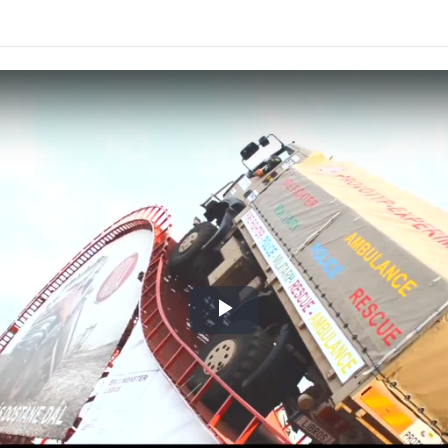
Play
Video