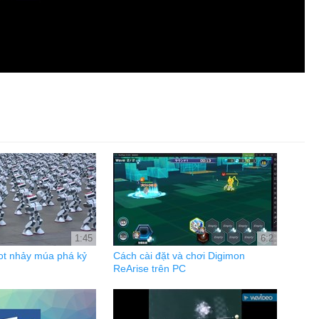
1:45
6:2
ot nhảy múa phá kỷ
Cách cài đặt và chơi Digimon
ReArise trên PC