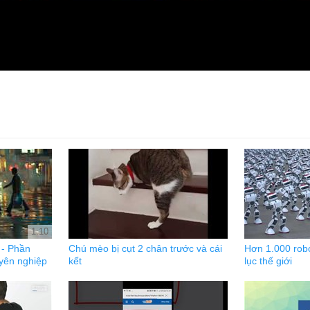
1:10
 - Phần
Chú mèo bị cụt 2 chân trước và cái
Hơn 1.000 rob
yên nghiệp
kết
lục thế giới