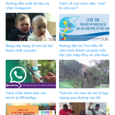
Hướng dẫn xuất dữ liệu cá
Cách vẽ con chim siêu “cute”
nhân Instagram
từ chữ cái F
3:15
3:36
Bảng xếp hạng 10 em bé hài
Hướng dẫn thi Tìm hiểu 90
hước nhất youtube
năm hình thành và phát triển
Hội Liên hiệp Phụ nữ Việt Nam
0:48
Cách chặn thêm bạn vào
Thót tim với màn lái mô tô bay
nhóm lạ WhatsApp
ngang qua đường cao tốc