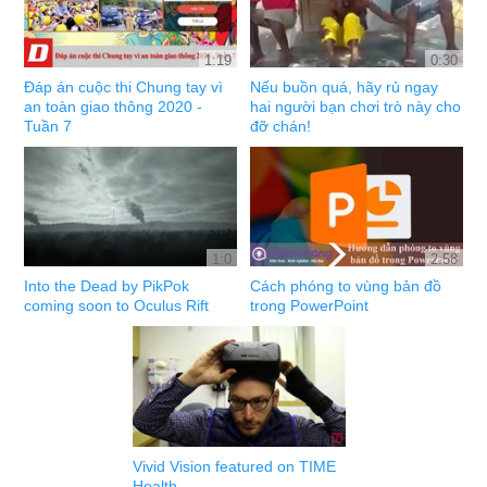
1:19
0:30
Đáp án cuộc thi Chung tay vì
Nếu buồn quá, hãy rủ ngay
an toàn giao thông 2020 -
hai người bạn chơi trò này cho
Tuần 7
đỡ chán!
1:0
2:58
Into the Dead by PikPok
Cách phóng to vùng bản đồ
coming soon to Oculus Rift
trong PowerPoint
Vivid Vision featured on TIME
Health