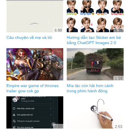
6:50
1:29
Câu chuyện về mẹ và tôi
Hướng dẫn tạo Sticker em bé
bằng ChatGPT Images 2.0
1:14
Empire war game of thrones
Mía tặc còn hãi hơn cảnh
trailer gow cok gp
trong phim hành động
0:57
2:53