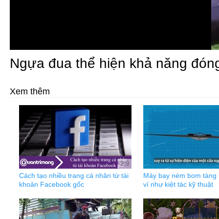
Ngựa đua thể hiện khả năng đóng
Xem thêm
2:9
Cách tạo nhiều trang cá nhân từ tài
Máy bay ném bom tàng 
khoản Facebook gốc
ví như kiệt tác kỹ thuật