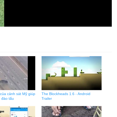
 của cảnh sát Mỹ giúp
The Blockheads 1.6 - Android
 đào tẩu
Trailer