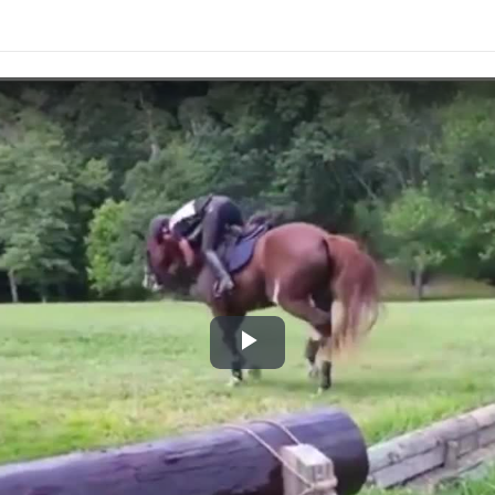
Play
Video