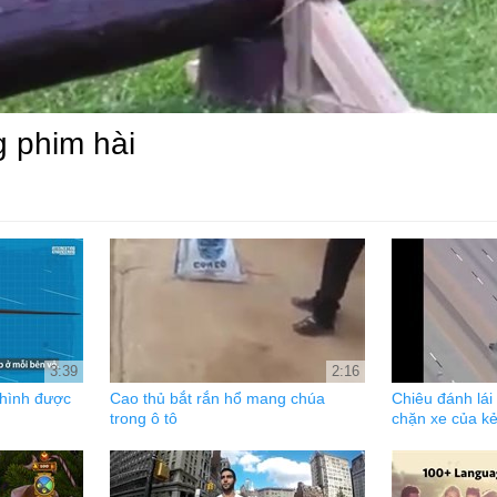
 phim hài
3:39
2:16
hình được
Cao thủ bắt rắn hổ mang chúa
Chiêu đánh lái
trong ô tô
chặn xe của kẻ