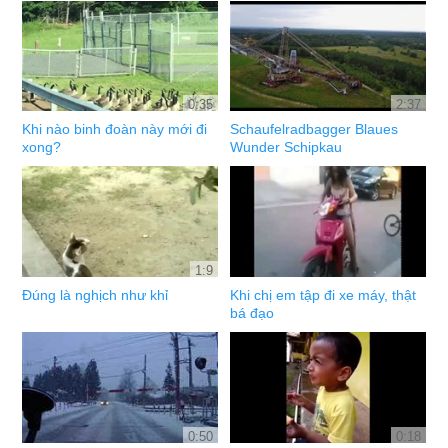
0:35
2:37
Khi nào binh đoàn này mới đi
Schaufelradbagger Blaues
xong?
Wunder Schipkau
1:9
Đúng là nghịch như khỉ
Khi chị em tập đi xe máy, thật
bá đạo
0:50
0:18