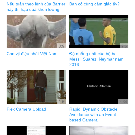
Nếu tuân theo lệnh của Barrier
Bạn có cùng cảm giác ấy?
này thì hậu quả khôn lường
0:9
7:6
Con vịt điệu nhất Việt Nam
Độ nhắng nhít của bộ ba
Messi, Suarez, Neymar năm
2016
1:6
2:34
Plex Camera Upload
Rapid, Dynamic Obstacle
Avoidance with an Event
based Camera