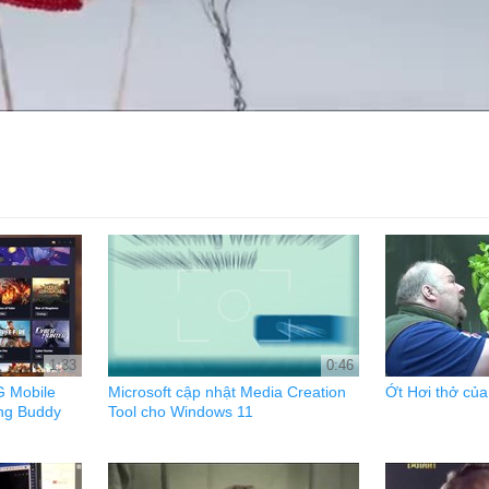
1:33
0:46
G Mobile
Microsoft cập nhật Media Creation
Ớt Hơi thở củ
ng Buddy
Tool cho Windows 11