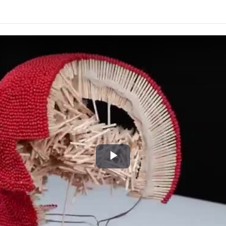
Play
Video