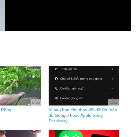
0:56
1:52
a Rồng
Vì sao bạn cần thay đổi dữ liệu bản
đồ Google hoặc Apple trong
Perplexity