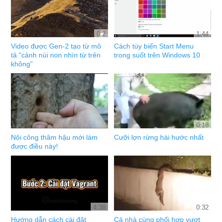
0:2
1:44
Video được Gen-2 tạo từ mô
Cách tùy biến Start Menu
tả "cảnh núi non nhìn từ trên
trong suốt trên Windows 10
không"
0:18
Nội công thâm hậu mới làm
Cưỡi lợn rừng hài hước nhất
được điều này!
4:38
0:32
Hướng dẫn cách cài đặt
Cả nhà cùng phối hợp vượt