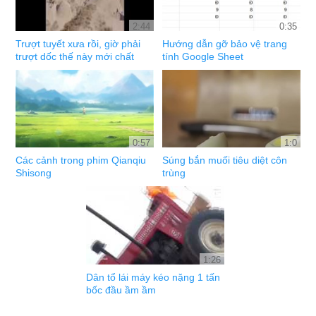
2:44
0:35
Trượt tuyết xưa rồi, giờ phải
Hướng dẫn gỡ bảo vệ trang
trượt dốc thế này mới chất
tính Google Sheet
0:57
1:0
Các cảnh trong phim Qianqiu
Súng bắn muối tiêu diệt côn
Shisong
trùng
1:26
Dân tổ lái máy kéo nặng 1 tấn
bốc đầu ầm ầm