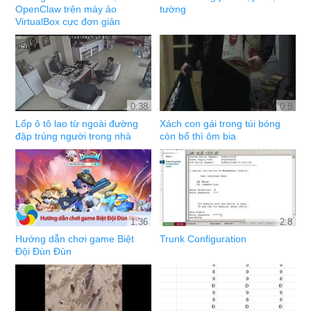
OpenClaw trên máy ảo
tường
VirtualBox cực đơn giản
0:38
0:8
Lốp ô tô lao từ ngoài đường
Xách con gái trong túi bóng
đập trúng người trong nhà
còn bố thì ôm bia
1:36
2:8
Hướng dẫn chơi game Biệt
Trunk Configuration
Đội Đùn Đùn