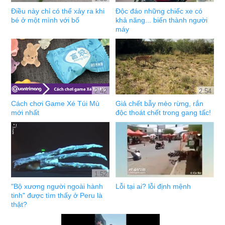
Điều này chỉ có thể xảy ra khi
Độc đáo những chiếc xe có
bé ở một mình với bố
khả năng... biến thành người
máy
2:42
2:54
Cách chơi Game Xé Túi Mù
Giả chết bẫy mèo rừng, rắn
mới nhất
độc thoát chết trong gang tấc!
1:52
"Bộ xương người ngoài hành
Lỗi tại ai? lỗi định mệnh
tinh" được tìm thấy ở Peru là
thật?