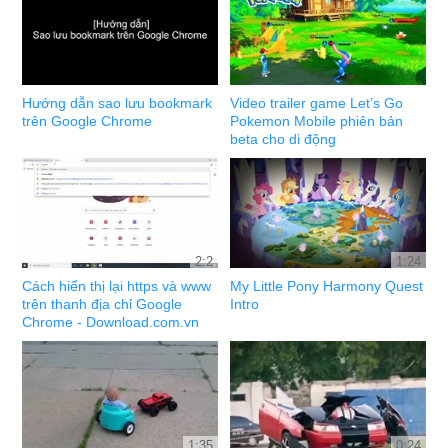
Hướng dẫn sao lưu bookmark
Video trailer game Let’s Go
trên Google Chrome
Pokemon Mobile phiên bản
beta cho di động
2:2
1:24
Cách hiển thị lại https và www
My Little Pony Harmony Quest
trên thanh địa chỉ Google
Intro
Chrome - Download.com.vn
1:35
0:24