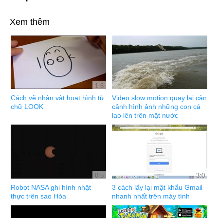
Xem thêm
1:6
Cách vẽ nhân vật hoạt hình từ
Video slow motion quay lại cận
chữ LOOK
cảnh hình ảnh những con cá
lao lên trên mặt nước
0:5
3:0
Robot NASA ghi hình nhật
3 cách lấy lại mật khẩu Gmail
thực trên sao Hỏa
nhanh nhất trên máy tính