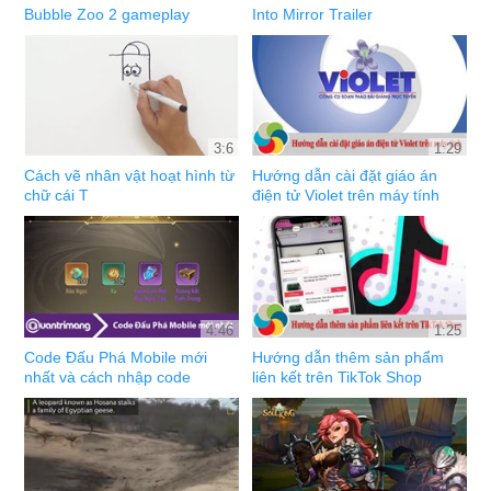
Bubble Zoo 2 gameplay
Into Mirror Trailer
3:6
1:29
Cách vẽ nhân vật hoạt hình từ
Hướng dẫn cài đặt giáo án
chữ cái T
điện tử Violet trên máy tính
4:46
1:25
Code Đấu Phá Mobile mới
Hướng dẫn thêm sản phẩm
nhất và cách nhập code
liên kết trên TikTok Shop