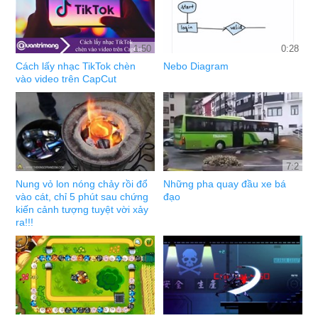
1:50
0:28
Cách lấy nhạc TikTok chèn
Nebo Diagram
vào video trên CapCut
7:2
Nung vỏ lon nóng chảy rồi đổ
Những pha quay đầu xe bá
vào cát, chỉ 5 phút sau chứng
đạo
kiến cảnh tượng tuyệt vời xảy
ra!!!