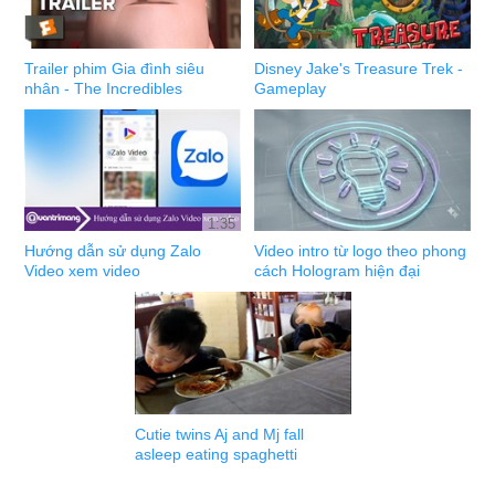
Trailer phim Gia đình siêu
Disney Jake's Treasure Trek -
nhân - The Incredibles
Gameplay
1:35
Hướng dẫn sử dụng Zalo
Video intro từ logo theo phong
Video xem video
cách Hologram hiện đại
Cutie twins Aj and Mj fall
asleep eating spaghetti