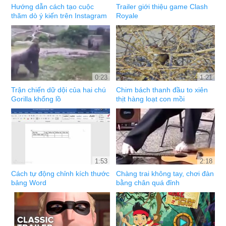
Hướng dẫn cách tạo cuộc
Trailer giới thiệu game Clash
thăm dò ý kiến trên Instagram
Royale
0:23
1:21
Trận chiến dữ dội của hai chú
Chim bách thanh đầu to xiên
Gorilla khổng lồ
thịt hàng loạt con mồi
1:53
2:18
Cách tự động chỉnh kích thước
Chàng trai không tay, chơi đàn
bảng Word
bằng chân quá đỉnh