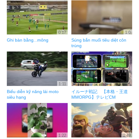
0:17
1:0
Ghi bàn bằng...mông
Súng bắn muối tiêu diệt côn
trùng
1:11
Biểu diễn kỹ năng lái moto
イルーナ戦記 【本格・王道
siêu hạng
MMORPG】テレビCM
1:22
0:49