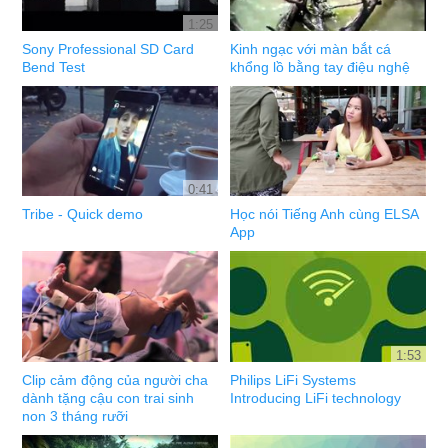
1:25
Sony Professional SD Card
Kinh ngạc với màn bắt cá
Bend Test
khổng lồ bằng tay điệu nghệ
0:41
Tribe - Quick demo
Học nói Tiếng Anh cùng ELSA
App
1:53
Clip cảm động của người cha
Philips LiFi Systems
dành tặng cậu con trai sinh
Introducing LiFi technology
non 3 tháng rưỡi