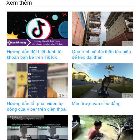
Xem thêm
1:20
Hướng dẫn đặt biệt danh tài
Quá trình xẻ đôi thân tàu biển
khoản bạn bè trên TikTok
để kéo dài thân
0:59
0:45
Hướng dẫn tắt phát video tự
Mèo trượt ván siêu đẳng
động của Viber trên điện thoại