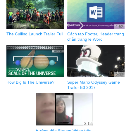
1:52
The Culling Launch Trailer Full
Cách tạo Footer, Header trang
chẵn trang lẻ Word
2:32
How Big Is The Universe?
Super Mario Odyssey Game
Trailer E3 2017
2:18
Hướng dẫn Stream Video trên