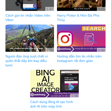
1:47
1:51
Cách gửi tin nhắn Video trên
Harry Potter & Hòn Đá Phù
Viber
Thủy
3:57
1:50
Người đàn ông suýt chết vì
Hướng dẫn tìm tin nhắn trên
quên thắt dây khi bay diều
Instagram rất đơn giản
lượn
1:40
Cách dùng Bing AI tạo hình
ảnh AI trên máy tính