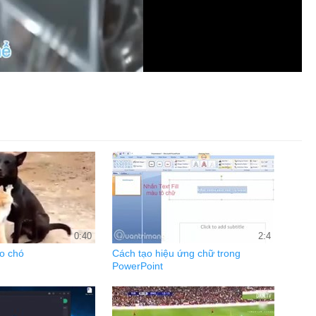
0:40
2:4
o chó
Cách tạo hiệu ứng chữ trong
PowerPoint