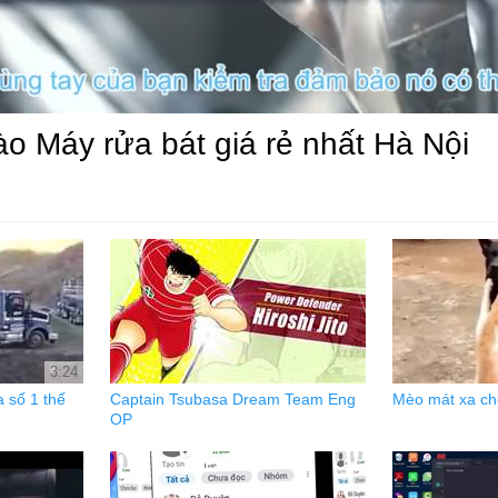
o Máy rửa bát giá rẻ nhất Hà Nội
3:24
a số 1 thế
Captain Tsubasa Dream Team Eng
Mèo mát xa ch
OP