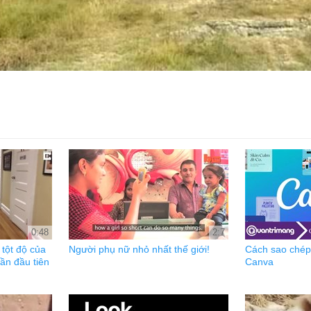
0:48
2:7
tột độ của
Người phụ nữ nhỏ nhất thế giới!
Cách sao chép 
ần đầu tiên
Canva