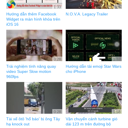
1:33
1:3
Hướng dẫn thêm Facebook
N.O.V.A. Legacy Trailer
Widget ra màn hình khóa trên
iOS 16
0:28
1:32
Trải nghiệm tính năng quay
Hướng dẫn tải emoji Star Wars
video Super Slow motion
cho iPhone
960fps
0:28
1:58
Tài xế ôtô 'hổ báo' bị ông Tây
Vận chuyển cánh turbine gió
hạ knock out
dài 123 m trên đường bộ