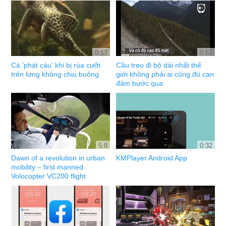
0:17
0:57
Cá 'phát cáu' khi bị rùa cưỡi
Cầu treo đi bộ dài nhất thế
trên lưng không chịu buông
giới không phải ai cũng đủ can
đảm bước qua
5:8
0:32
Dawn of a revolution in urban
KMPlayer Android App
mobility – first manned
Volocopter VC200 flight