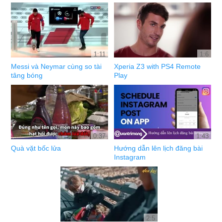
1:11
1:6
Messi và Neymar cùng so tài
Xperia Z3 with PS4 Remote
tâng bóng
Play
0:37
1:43
Quà vặt bốc lửa
Hướng dẫn lên lịch đăng bài
Instagram
2:5