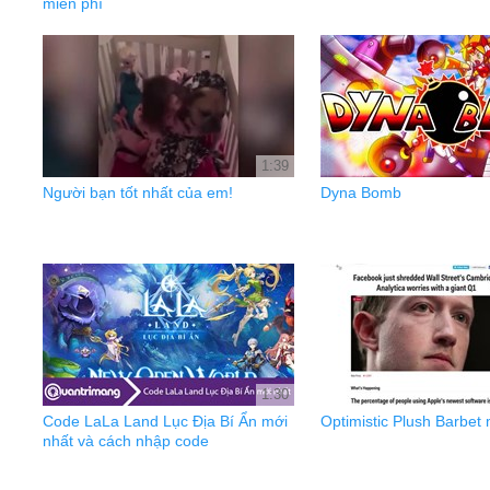
miễn phí
1:39
Người bạn tốt nhất của em!
Dyna Bomb
1:30
Code LaLa Land Lục Địa Bí Ẩn mới
Optimistic Plush Barbet 
nhất và cách nhập code