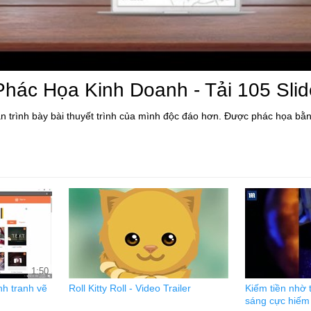
 Phác Họa Kinh Doanh - Tải 105 Sli
trình bày bài thuyết trình của mình độc đáo hơn. Được phác họa bằng 
1:50
nh tranh vẽ
Roll Kitty Roll - Video Trailer
Kiếm tiền nhờ 
sáng cực hiếm