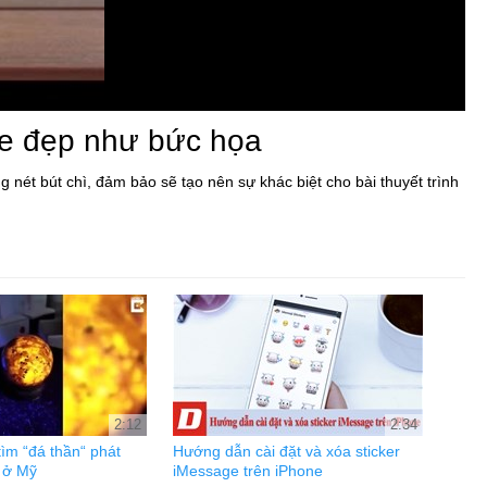
de đẹp như bức họa
nét bút chì, đảm bảo sẽ tạo nên sự khác biệt cho bài thuyết trình
2:12
2:34
tìm “đá thần“ phát
Hướng dẫn cài đặt và xóa sticker
 ở Mỹ
iMessage trên iPhone