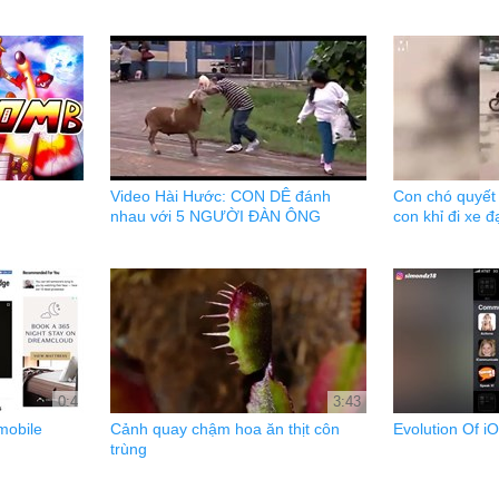
Video Hài Hước: CON DÊ đánh
Con chó quyết 
nhau với 5 NGƯỜI ĐÀN ÔNG
con khỉ đi xe đ
0:4
3:43
mobile
Cảnh quay chậm hoa ăn thịt côn
Evolution Of i
trùng