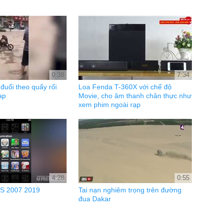
0:38
7:34
đuổi theo quấy rối
Loa Fenda T-360X với chế độ
ạp
Movie, cho âm thanh chân thực như
xem phim ngoài rạp
4:28
0:55
OS 2007 2019
Tai nạn nghiêm trọng trên đường
đua Dakar