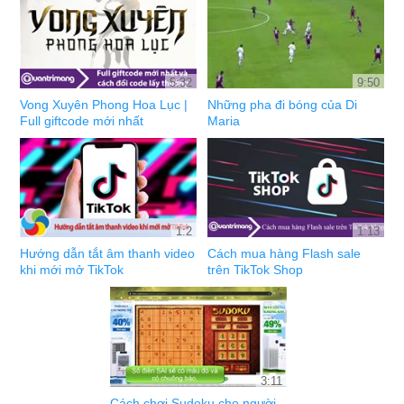
5:32
9:50
Vong Xuyên Phong Hoa Lục |
Những pha đi bóng của Di
Full giftcode mới nhất
Maria
1:2
1:13
Hướng dẫn tắt âm thanh video
Cách mua hàng Flash sale
khi mới mở TikTok
trên TikTok Shop
3:11
Cách chơi Sudoku cho người