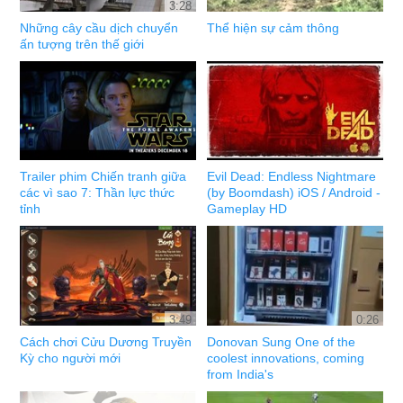
3:28
Những cây cầu dịch chuyển
Thể hiện sự cảm thông
ấn tượng trên thế giới
Trailer phim Chiến tranh giữa
Evil Dead: Endless Nightmare
các vì sao 7: Thần lực thức
(by Boomdash) iOS / Android -
tỉnh
Gameplay HD
3:49
0:26
Cách chơi Cửu Dương Truyền
Donovan Sung One of the
Kỳ cho người mới
coolest innovations, coming
from India's