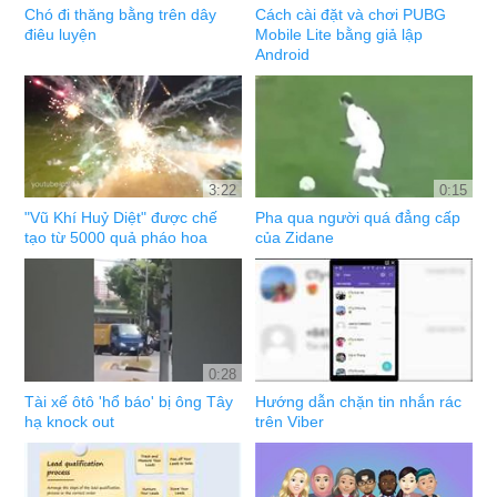
Chó đi thăng bằng trên dây
Cách cài đặt và chơi PUBG
điêu luyện
Mobile Lite bằng giả lập
Android
3:22
0:15
"Vũ Khí Huỷ Diệt" được chế
Pha qua người quá đẳng cấp
tạo từ 5000 quả pháo hoa
của Zidane
0:28
Tài xế ôtô 'hổ báo' bị ông Tây
Hướng dẫn chặn tin nhắn rác
hạ knock out
trên Viber