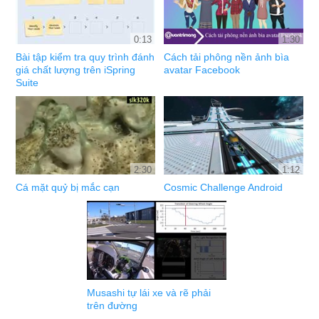
0:13
1:30
Bài tập kiểm tra quy trình đánh
Cách tải phông nền ảnh bìa
giá chất lượng trên iSpring
avatar Facebook
Suite
2:30
1:12
Cá mặt quỷ bị mắc cạn
Cosmic Challenge Android
Musashi tự lái xe và rẽ phải
trên đường