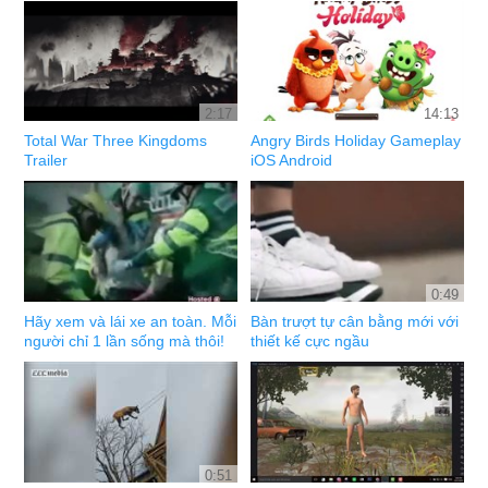
2:17
14:13
Total War Three Kingdoms
Angry Birds Holiday Gameplay
Trailer
iOS Android
0:49
Hãy xem và lái xe an toàn. Mỗi
Bàn trượt tự cân bằng mới với
người chỉ 1 lần sống mà thôi!
thiết kế cực ngầu
0:51