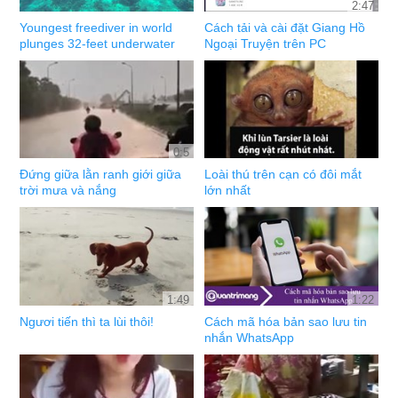
2:47
Youngest freediver in world
Cách tải và cài đặt Giang Hồ
plunges 32-feet underwater
Ngoại Truyện trên PC
0:5
Đứng giữa lằn ranh giới giữa
Loài thú trên cạn có đôi mắt
trời mưa và nắng
lớn nhất
1:49
1:22
Ngươi tiến thì ta lùi thôi!
Cách mã hóa bản sao lưu tin
nhắn WhatsApp