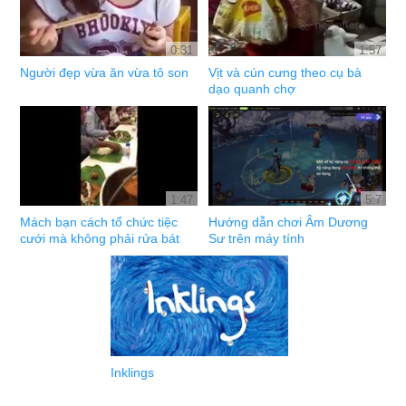
0:31
1:57
Người đẹp vừa ăn vừa tô son
Vịt và cún cưng theo cụ bà
dạo quanh chợ
1:47
5:7
Mách bạn cách tổ chức tiệc
Hướng dẫn chơi Âm Dương
cưới mà không phải rửa bát
Sư trên máy tính
Inklings