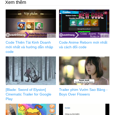
Xem thêm
2:34
4:49
Code Thiên Tài Kinh Doanh
Code Anime Reborn mới nhất
mới nhất và hướng dẫn nhập
và cách đổi code
code
[Blade: Sword of Elysion]
Trailer phim Vườn Sao Băng -
Cinematic Trailer for Google
Boys Over Flowers
Play