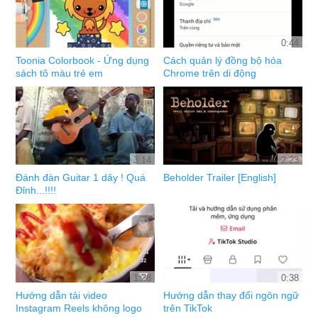
0:44
Toonia Colorbook - Ứng dụng
Cách quản lý đồng bộ hóa
sách tô màu trẻ em
Chrome trên di động
3:14
2:23
Đánh đàn Guitar 1 dây ! Quá
Beholder Trailer [English]
Đỉnh...!!!!
1:28
0:38
Hướng dẫn tải video
Hướng dẫn thay đổi ngôn ngữ
Instagram Reels không logo
trên TikTok