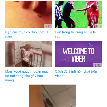
6:17
0:5
Nặn cục mụn có "tuổi thọ" 20
Đến trọng tài cũng ăn vạ là
năm
sao
1:31
Màn “vượt ngục” ngoạn mục
Cách đổi hình nền chat trên
bé trai đóng bỉm gây bão
Viber
mạng