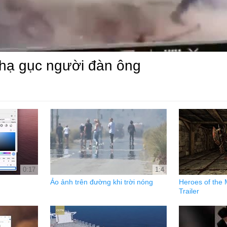
 hạ gục người đàn ông
0:17
1:4
Ảo ảnh trên đường khi trời nóng
Heroes of the
Trailer