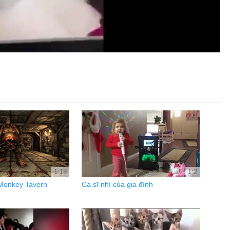
1:18
1:2
 Monkey Tavern
Ca sĩ nhí của gia đình