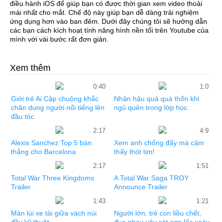
điều hành iOS để giúp bạn có được thời gian xem video thoải
mái nhất cho mắt
. Chế độ này giúp bạn dễ dàng trải nghiệm
ứng dụng hơn vào ban đêm. Dưới đây chúng tôi sẽ hướng dẫn
các bạn cách kích hoạt tính năng hình nền tối trên Youtube của
mình với vài bước rất đơn giản.
Xem thêm
0:40
1:0
Giới trẻ Ai Cập chuộng khắc
Nhận hậu quả quá thốn khi
chân dung người nổi tiếng lên
ngủ quên trong lớp học
đầu tóc
2:17
4:9
Alexis Sanchez Top 5 bàn
Xem anh chống đấy mà cảm
thắng cho Barcelona
thấy thót tim!
2:17
1:51
Total War Three Kingdoms
A Total War Saga TROY
Trailer
Announce Trailer
1:43
1:21
Màn lùi xe tải giữa vách núi
Người lớn, trẻ con liều chết,
đầy kỹ thuật
đua nhau vây sát cơn lốc xoáy