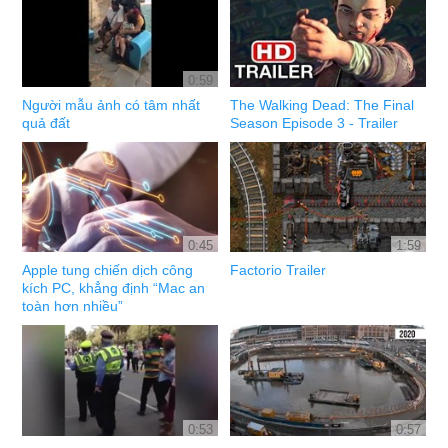
0:59
Người mẫu ảnh có tâm nhất
The Walking Dead: The Final
quả đất
Season Episode 3 - Trailer
0:45
1:59
Apple tung chiến dịch công
Factorio Trailer
kích PC, khẳng định “Mac an
toàn hơn nhiều”
0:53
0:57