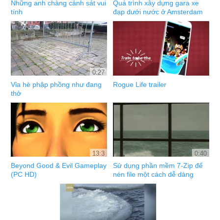
Những anh chàng cảnh sát vui
Quá trình xây dựng gara xe
tính
đạp dưới nước ở Amsterdam
0:27
Vỉa hè phập phồng như đang
Rogue Life trailer
thở
13:3
0:40
Beyond Good & Evil Gameplay
Sử dụng phần mềm 7-Zip để
(PC HD)
nén file một cách dễ dàng