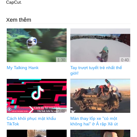
CapCut.
Xem thêm
1:30
0:40
My Talking Hank
Tay trượt tuyết trẻ nhất thế
giới!
0:46
Cách khôi phục mật khẩu
Màn thay lốp xe "có một
TikTok
không hai" ở Ả rập Xê út