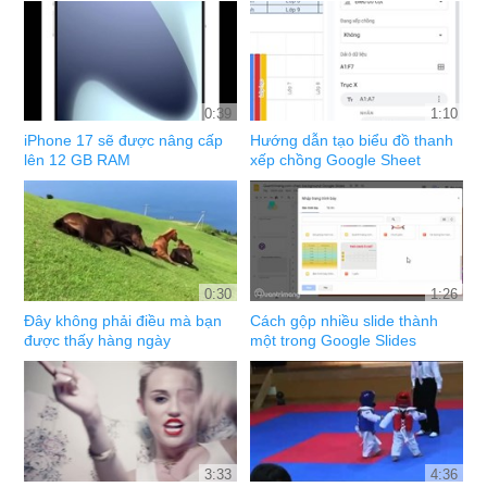
0:39
1:10
iPhone 17 sẽ được nâng cấp
Hướng dẫn tạo biểu đồ thanh
lên 12 GB RAM
xếp chồng Google Sheet
0:30
1:26
Đây không phải điều mà bạn
Cách gộp nhiều slide thành
được thấy hàng ngày
một trong Google Slides
3:33
4:36