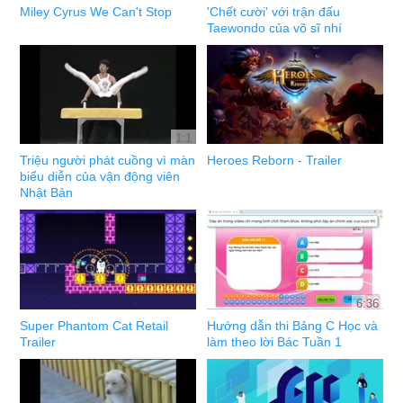
Miley Cyrus We Can't Stop
'Chết cười' với trận đấu
Taewondo của võ sĩ nhí
1:1
Triệu người phát cuồng vì màn
Heroes Reborn - Trailer
biểu diễn của vận động viên
Nhật Bản
6:36
Super Phantom Cat Retail
Hướng dẫn thi Bảng C Học và
Trailer
làm theo lời Bác Tuần 1