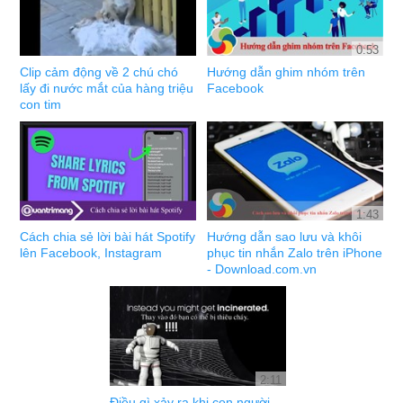
0:53
Clip cảm động về 2 chú chó
Hướng dẫn ghim nhóm trên
lấy đi nước mắt của hàng triệu
Facebook
con tim
1:43
Cách chia sẻ lời bài hát Spotify
Hướng dẫn sao lưu và khôi
lên Facebook, Instagram
phục tin nhắn Zalo trên iPhone
- Download.com.vn
2:11
Điều gì xảy ra khi con người