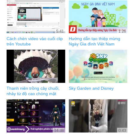
5:41
1:26
Cách chèn video vào cuối clip
Hướng dẫn tạo thiệp mừng
trên Youtube
Ngày Gia đình Việt Nam
Thanh niên trồng cây chuối,
Sky Garden and Disney
nhảy từ độ cao chóng mặt
14:38
0:43