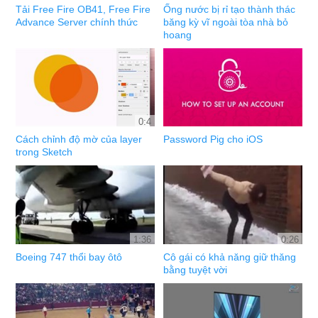
Tải Free Fire OB41, Free Fire
Ống nước bị rỉ tạo thành thác
Advance Server chính thức
băng kỳ vĩ ngoài tòa nhà bỏ
hoang
0:4
Cách chỉnh độ mờ của layer
Password Pig cho iOS
trong Sketch
1:36
0:26
Boeing 747 thổi bay ôtô
Cô gái có khả năng giữ thăng
bằng tuyệt vời