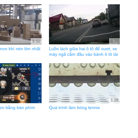
8:50
0:26
non khí nén lớn nhất
Luồn lách giữa hai ô tô để vượt, xe
máy ngã cắm đầu vào bánh ô tô tải
1:18
en bằng bàn phím
Quá trình làm bóng tennis