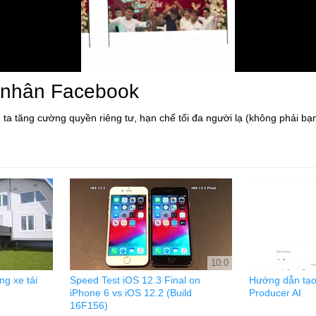
 nhân Facebook
 tăng cường quyền riêng tư, hạn chế tối đa người lạ (không phải bạn b
10:0
g xe tải
Speed Test iOS 12.3 Final on
Hướng dẫn tạo
iPhone 6 vs iOS 12.2 (Build
Producer AI
16F156)