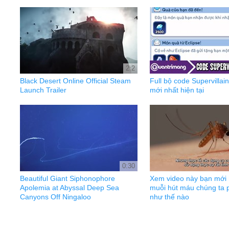
2:2
Black Desert Online Official Steam
Full bộ code Supervilla
Launch Trailer
mới nhất hiện tại
0:30
Beautiful Giant Siphonophore
Xem video này bạn mới h
Apolemia at Abyssal Deep Sea
muỗi hút máu chúng ta 
Canyons Off Ningaloo
như thế nào