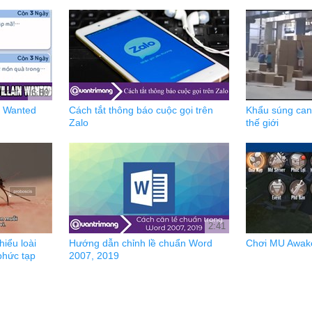
6:50
in Wanted
Cách tắt thông báo cuộc gọi trên
Khẩu súng can
Zalo
thế giới
2:41
iểu loài
Hướng dẫn chỉnh lề chuẩn Word
Chơi MU Awak
phức tạp
2007, 2019