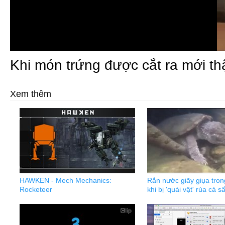
Khi món trứng được cắt ra mới thậ
Xem thêm
HAWKEN - Mech Mechanics:
Rắn nước giãy giụa tro
Rocketeer
khi bị 'quái vật' rùa cá s