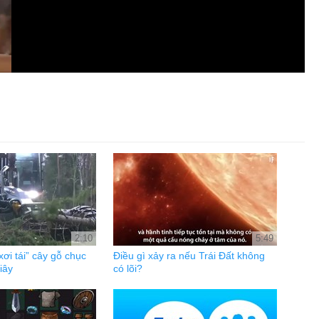
2:10
5:49
xơi tái” cây gỗ chục
Điều gì xảy ra nếu Trái Đất không
iây
có lõi?