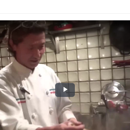
Play
Video