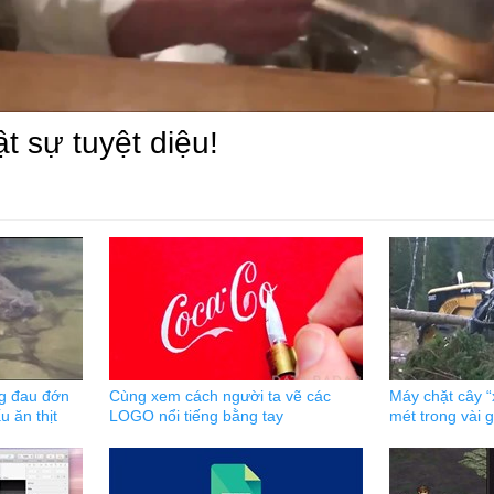
t sự tuyệt diệu!
ng đau đớn
Cùng xem cách người ta vẽ các
Máy chặt cây “
ấu ăn thịt
LOGO nổi tiếng bằng tay
mét trong vài g