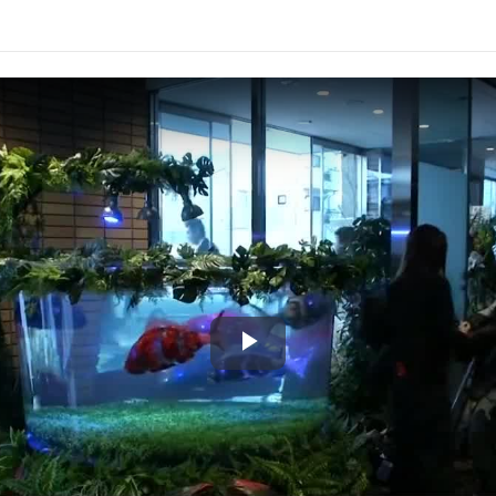
Play
Video