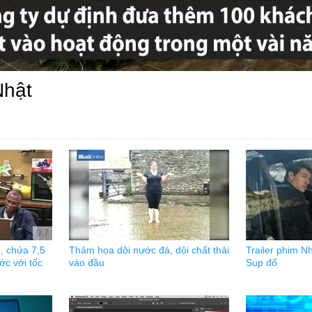
Nhật
9:7
̀, chứa 7,5
Thảm họa dội nước đá, dội chất thải
Trailer phim Nh
́c với tốc
vào đầu
Sụp đổ