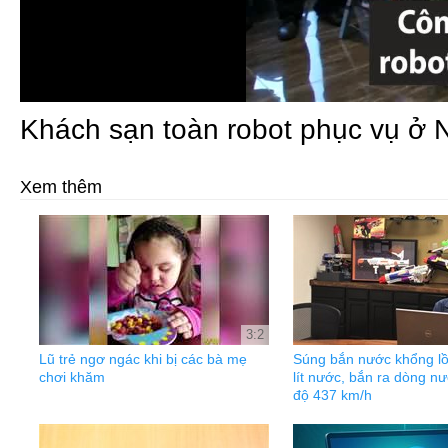
Khách sạn toàn robot phục vụ ở 
Xem thêm
3:2
Lũ trẻ ngơ ngác khi bị các bà mẹ
Súng bắn nước khổng lô
chơi khăm
lít nước, bắn ra dòng nươ
độ 437 km/h