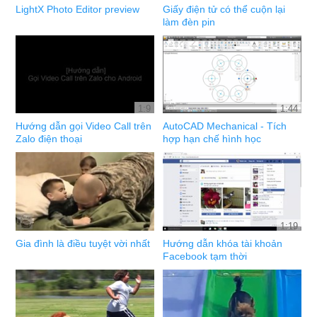
LightX Photo Editor preview
Giấy điện tử có thể cuộn lại
làm đèn pin
1:9
1:44
Hướng dẫn gọi Video Call trên
AutoCAD Mechanical - Tích
Zalo điện thoại
hợp hạn chế hình học
1:19
Gia đình là điều tuyệt vời nhất
Hướng dẫn khóa tài khoản
Facebook tạm thời