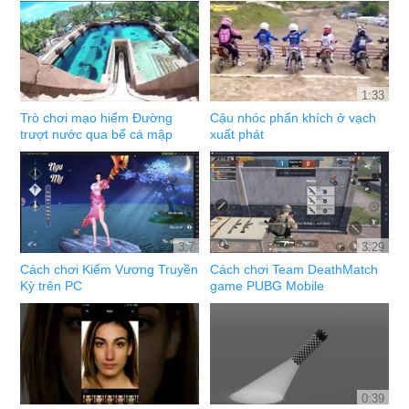
1:33
Trò chơi mạo hiểm Đường
Cậu nhóc phấn khích ở vạch
trượt nước qua bể cá mập
xuất phát
3:7
3:29
Cách chơi Kiếm Vương Truyền
Cách chơi Team DeathMatch
Kỳ trên PC
game PUBG Mobile
0:39