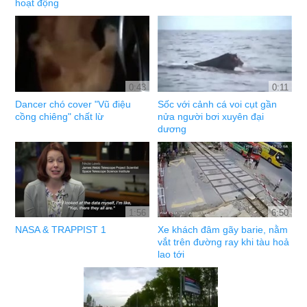
hoạt động
0:43
0:11
Dancer chó cover "Vũ điệu
Sốc với cảnh cá voi cụt gần
cồng chiêng" chất lừ
nửa người bơi xuyên đại
dương
1:56
6:50
NASA & TRAPPIST 1
Xe khách đâm gãy barie, nằm
vắt trên đường ray khi tàu hoả
lao tới