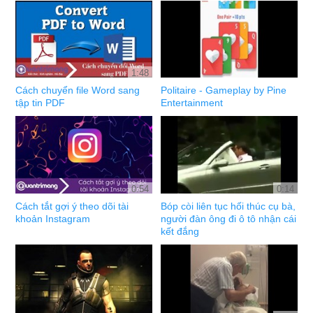
1:48
Cách chuyển file Word sang
Politaire - Gameplay by Pine
tập tin PDF
Entertainment
0:54
0:14
Cách tắt gợi ý theo dõi tài
Bóp còi liên tục hối thúc cụ bà,
khoản Instagram
người đàn ông đi ô tô nhận cái
kết đắng