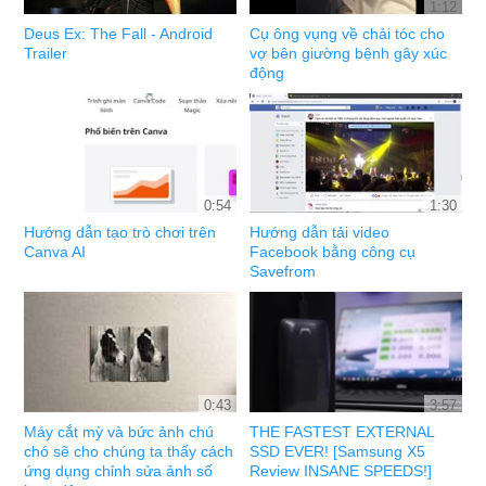
1:12
Deus Ex: The Fall - Android
Cụ ông vụng về chải tóc cho
Trailer
vợ bên giường bệnh gây xúc
động
0:54
1:30
Hướng dẫn tạo trò chơi trên
Hướng dẫn tải video
Canva AI
Facebook bằng công cụ
Savefrom
0:43
3:57
Máy cắt mỳ và bức ảnh chú
THE FASTEST EXTERNAL
chó sẽ cho chúng ta thấy cách
SSD EVER! [Samsung X5
ứng dụng chỉnh sửa ảnh số
Review INSANE SPEEDS!]