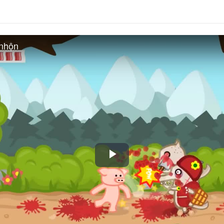
 nhộn
Play
Video