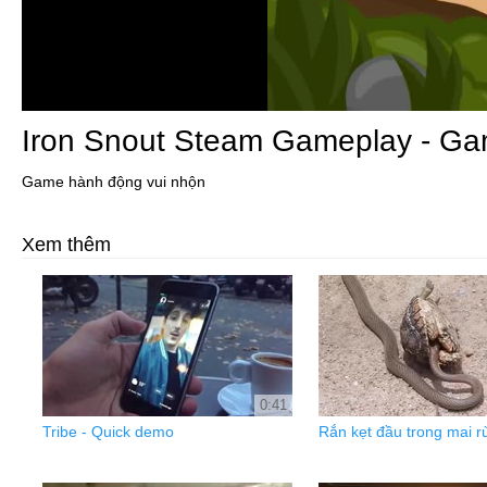
Iron Snout Steam Gameplay - Ga
Game hành động vui nhộn
Xem thêm
0:41
Tribe - Quick demo
Rắn kẹt đầu trong mai r