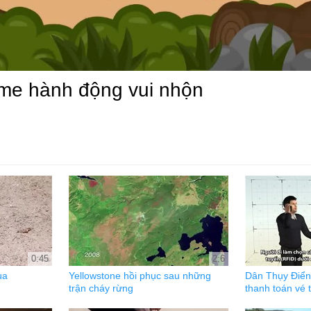
me hành động vui nhộn
0:45
2:6
ùa
Yellowstone hồi phục sau những
Dân Thụy Điển 
trận cháy rừng
thanh toán vé 