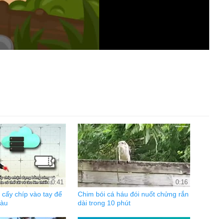
0:41
0:16
cấy chíp vào tay để
Chim bói cá háu đói nuốt chửng rắn
tàu
dài trong 10 phút