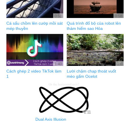
0:51
0:58
Cá sấu chồm lên cướp mồi sát
Quá trình đổ bộ của robot lên
mép thuyền
thám hiểm sao Hỏa
1:40
1:0
Cách ghép 2 video TikTok làm
Lười chậm chạp thoát vuốt
1
mèo gấm Ocelot
1:11
Dual Axis Illusion