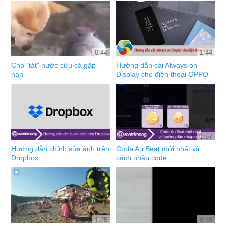
0:44
1:44
Chó "tát" nước cứu cá gặp
Hướng dẫn cài Always on
nạn
Display cho điện thoại OPPO
1:57
Hướng dẫn chỉnh sửa ảnh trên
Code Au Beat mới nhất và
Dropbox
cách nhập code
1:25
0:18