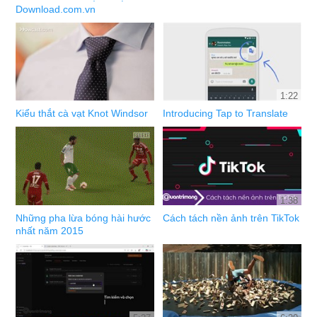
Download.com.vn
1:22
Kiểu thắt cà vạt Knot Windsor
Introducing Tap to Translate
1:38
Những pha lừa bóng hài hước
Cách tách nền ảnh trên TikTok
nhất năm 2015