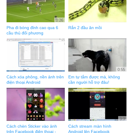
0:26
Pha đi bóng đỉnh cao qua 6
Rắn 2 đầu ăn mồi
cầu thủ đối phương
0:55
Cách xóa phông, nền ảnh trên
Em tự tắm được mà, không
điện thoại Android
cần người hỗ trợ đâu!
3:3
Cách chèn Sticker vào ảnh
Cách stream màn hình
trên Facebook điện thoại -
Android lên Facebook