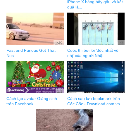
iPhone X bằng bẫy gấu và kết
quả là...
1:49
1:3
Fast and Furious Got That
Cuộc thi bơi lội 'độc nhất vô
Nos
nhị' của người Nhật
1:1
Cách tạo avatar Giáng sinh
Cách sao lưu bookmark trên
trên Facebook
Cốc Cốc - Download.com.vn