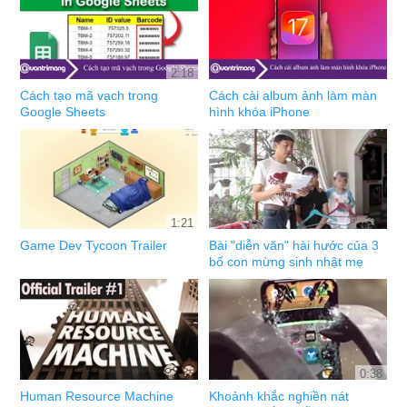
2:18
Cách tạo mã vạch trong
Cách cài album ảnh làm màn
Google Sheets
hình khóa iPhone
1:21
Game Dev Tycoon Trailer
Bài "diễn văn" hài hước của 3
bố con mừng sinh nhật mẹ
0:38
Human Resource Machine
Khoảnh khắc nghiền nát