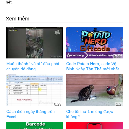
hết.
Xem thêm
5:35
Muốn thành ' võ sĩ ' đâu phải
Code Potato Hero, code Vệ
chuyện dễ dàng
Binh Ngày Tận Thế mới nhất
0:29
1:2
Cách điền ngày tháng trên
Cho tôi thử 1 miếng được
Excel
không?