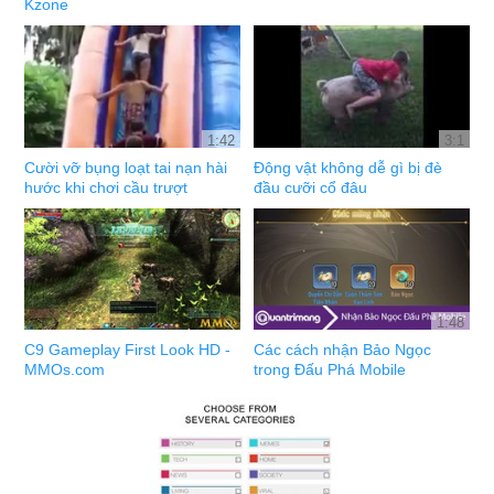
Kzone
1:42
3:1
Cười vỡ bụng loạt tai nạn hài
Động vật không dễ gì bị đè
hước khi chơi cầu trượt
đầu cưỡi cổ đâu
1:48
C9 Gameplay First Look HD -
Các cách nhận Bảo Ngọc
MMOs.com
trong Đấu Phá Mobile