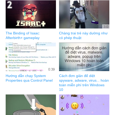
3:0
The Binding of Isaac:
Chàng trai trẻ này dường như
Afterbirth+ gameplay
có phép thuật
0:39
Hướng dẫn chạy System
Cách đơn giản để diệt
Properties qua Control Panel
spyware, adware, virus... hoàn
toàn miễn phí trên Windows
10