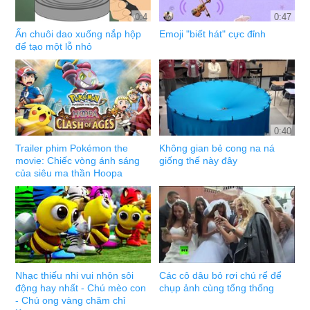
0:4
0:47
Ấn chuôi dao xuống nắp hộp
Emoji "biết hát" cực đỉnh
để tạo một lỗ nhỏ
0:40
Trailer phim Pokémon the
Không gian bẻ cong na ná
movie: Chiếc vòng ánh sáng
giống thế này đây
của siêu ma thần Hoopa
Nhạc thiếu nhi vui nhộn sôi
Các cô dâu bỏ rơi chú rể để
động hay nhất - Chú mèo con
chụp ảnh cùng tổng thống
- Chú ong vàng chăm chỉ