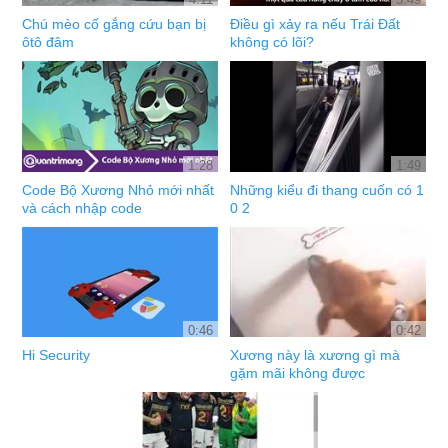
Chú mèo cố gắng cứu bạn bị
Điều gì xảy ra nếu Trái Đất
ôtô đâm
không có lõi?
1:28
1:49
Code Bộ Xương Nhỏ mới nhất
Những kiểu đi thang cuốn có 1
và cách nhập code
0 2
0:46
0:42
Hi Security
Xương này là xương gì mà
gặm mãi không được