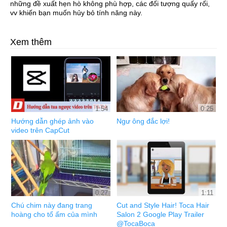
những đề xuất hẹn hò không phù hợp, các đối tượng quấy rối,
vv khiến bạn muốn hủy bỏ tính năng này.
Xem thêm
1:54
0:25
Hướng dẫn ghép ảnh vào
Ngư ông đắc lợi!
video trên CapCut
0:27
1:11
Chú chim này đang trang
Cut and Style Hair! Toca Hair
hoàng cho tổ ấm của mình
Salon 2 Google Play Trailer
@TocaBoca