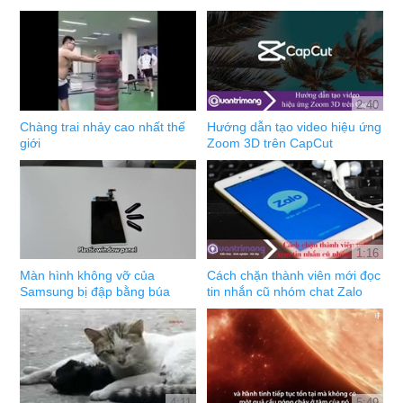
2:40
Chàng trai nhảy cao nhất thế
Hướng dẫn tạo video hiệu ứng
giới
Zoom 3D trên CapCut
1:16
Màn hình không vỡ của
Cách chặn thành viên mới đọc
Samsung bị đập bằng búa
tin nhắn cũ nhóm chat Zalo
4:11
5:49