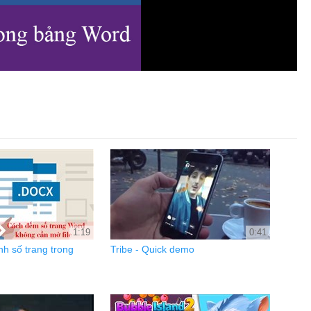
1:19
0:41
h số trang trong
Tribe - Quick demo