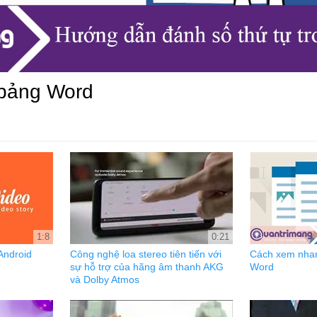
 bảng Word
1:8
0:21
Android
Công nghệ loa stereo tiên tiến với
Cách xem nhan
sự hỗ trợ của hãng âm thanh AKG
Word
và Dolby Atmos