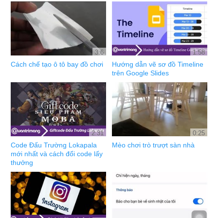
3:6
1:58
Cách chế tạo ô tô bay đồ chơi
Hướng dẫn vẽ sơ đồ Timeline
trên Google Slides
2:31
0:25
Code Đấu Trường Lokapala
Mèo chơi trò trượt sàn nhà
mới nhất và cách đổi code lấy
thưởng