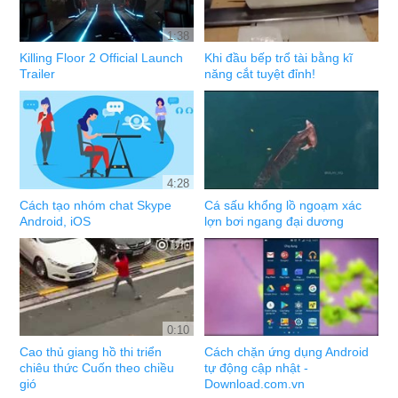
1:38
Killing Floor 2 Official Launch
Khi đầu bếp trổ tài bằng kĩ
Trailer
năng cắt tuyệt đỉnh!
4:28
Cách tạo nhóm chat Skype
Cá sấu khổng lồ ngoạm xác
Android, iOS
lợn bơi ngang đại dương
0:10
Cao thủ giang hồ thi triển
Cách chặn ứng dụng Android
chiêu thức Cuốn theo chiều
tự động cập nhật -
gió
Download.com.vn