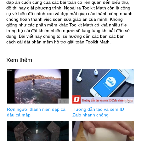
đáp án cuốn cùng của các bài toán có liên quan đến biểu thứ,
đồ thị hay giải phương trình. Ngoài ra Toolkit Math còn là công
cụ vẽ biểu đồ chính xác và đẹp mắt giúp các thành công nhanh
chóng hoàn thành việc soạn sửa giáo án của mình. Không
giống như các phần mềm khác Toolkit Math có khá nhiều file
trong bộ cài đặt khiến nhiều người sẽ lúng túng khi bắt đầu sử
dụng. Bài viết này chúng tôi sẽ hướng dẫn các bạn các bạn
cách cài đặt phần mềm hỗ trợ giải toán Toolkit Math.
Xem thêm
1:41
1:33
Rợn người thanh niên đạp cả
Hướng dẫn tạo và xem ID
đầu cá mập
Zalo nhanh chóng