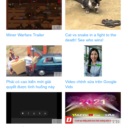
1:18
Miner Warfare Trailer
Cat vs snake in a fight to the
death! See who wins!
3:3
Phải có cao kiến mới giải
Video chỉnh sửa trên Google
quyết được tình huống này
Vids
0:57
1:19