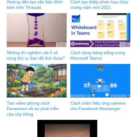
Hướng dẫn tạo văn bản đính
Cách tạo thiệp pháo hoa chúc
kèm trên Threads
mừng năm mới 2021
2:31
2:55
Những thí nghiệm vật lí vô
Cách dùng bảng trắng trong
cùng thú vị, bạn đã thử chưa?
Microsoft Teams
Tạo video phong cách
Cách chèn hiệu ứng camera
Doraemon về sự phát triển
cho Facebook Messenger
của cây trồng