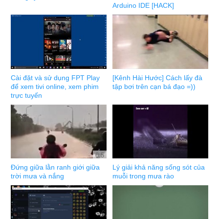
Arduino IDE [HACK]
Cài đặt và sử dụng FPT Play
[Kênh Hài Hước] Cách lấy đà
để xem tivi online, xem phim
tập bơi trên cạn bá đạo =))
trực tuyến
0:5
Đứng giữa lằn ranh giới giữa
Lý giải khả năng sống sót của
trời mưa và nắng
muỗi trong mưa rào