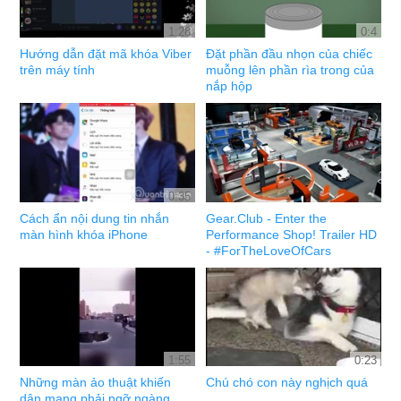
1:28
0:4
Hướng dẫn đặt mã khóa Viber
Đặt phần đầu nhọn của chiếc
trên máy tính
muỗng lên phần rìa trong của
nắp hộp
0:35
Cách ẩn nội dung tin nhắn
Gear.Club - Enter the
màn hình khóa iPhone
Performance Shop! Trailer HD
- #ForTheLoveOfCars
1:55
0:23
Những màn ảo thuật khiến
Chú chó con này nghịch quá
dân mạng phải ngỡ ngàng