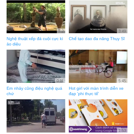
7:2
3:49
Nghệ thuật xếp đá cuội cực kì
Chế tạo dao đa năng Thụy Sĩ
ảo diệu
0:11
5:45
Em nhảy cũng điệu nghệ quá
Hot girl với màn trình diễn xe
chứ
đạp 'phi thực tế'
1:53