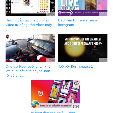
1:15
1:32
Hướng dẫn tắt chế độ phát
Cách lên lịch live stream
video tự động trên Viber máy
Instagram
tính
3:54
1:57
Ông già Noel cưỡi phân khối
“Đổ bộ” lên Trappist-1
lớn đuổi bắt ô tô gây tai nạn
rồi bỏ chạy
1:24
Hướng dẫn xóa nhiều video