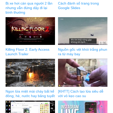
Bị xe hơi cán qua người 2 lần
Cách đánh số trang trong
nhưng vẫn đứng dậy đi lại
Google Slides
bình thường
1:35
Killing Floor 2: Early Access
Nguồn gốc vệt khói trắng phun
Launch Trailer
ra từ máy bay
Ngọn lửa miệt mài cháy bất kể
[KHTT] Cách tạo lửa siêu dễ
đông, hè, nước hay băng tuyết
với vỏ kẹo cao su