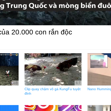
của 20.000 con rắn độc
1:8
6:7
Clip quay chậm võ gà KungFu tuyệt
Nano Humming
đỉnh