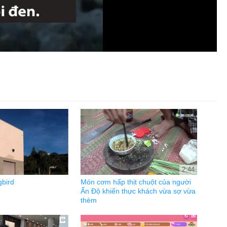
2:44
bird
Món cơm hấp thịt chuột của người
Ấn Độ khiến thực khách vừa sợ vừa
thèm