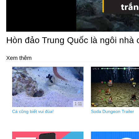
Hòn đảo Trung Quốc là ngôi nhà 
Xem thêm
1:11
Cá cũng biết vui đùa!
Soda Dungeon Trailer