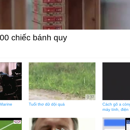
000 chiếc bánh quy
0:37
Marine
Tuổi thơ dữ dội quá
Cách gõ a còn
máy tính, điện 