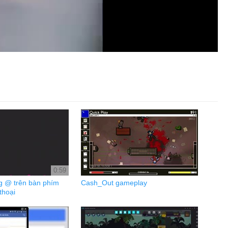
0:59
g @ trên bàn phím
Cash_Out gameplay
thoại