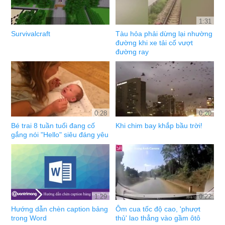
1:31
Survivalcraft
Tàu hỏa phải dừng lại nhường
đường khi xe tải cố vượt
đường ray
0:28
0:20
Bé trai 8 tuần tuổi đang cố
Khi chim bay khắp bầu trời!
gắng nói "Hello" siêu đáng yêu
1:29
0:22
Hướng dẫn chèn caption bảng
Ôm cua tốc độ cao, 'phượt
trong Word
thủ' lao thẳng vào gầm ôtô