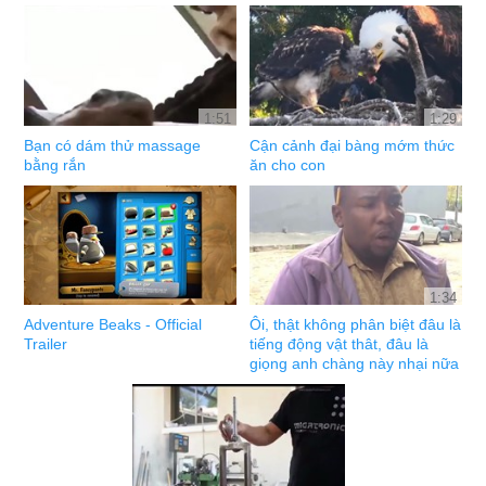
1:51
1:29
Bạn có dám thử massage
Cận cảnh đại bàng mớm thức
bằng rắn
ăn cho con
1:34
Adventure Beaks - Official
Ôi, thật không phân biệt đâu là
Trailer
tiếng động vật thât, đâu là
giọng anh chàng này nhại nữa