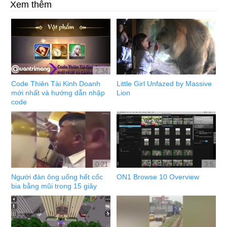
Xem thêm
2:34
Code Thiên Tài Kinh Doanh
Little Girl Unfazed by Massive
mới nhất và hướng dẫn nhập
Lion
code
0:21
3:5
Người đàn ông uống hết cốc
ON1 Browse 10 Overview
bia bằng mũi trong 15 giây